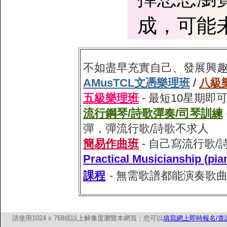
成，可能
不如盡早充實自己、發展興
AMusTCL文憑樂理班
/
八級
五級樂理班
- 最短10星期
流行鋼琴/詩歌彈奏/司琴訓練
彈，彈流行歌/詩歌不求人
簡易作曲班
- 自己寫流行歌
Practical Musiciansh
課程
- 無需歌譜都能演奏歌
請使用1024 x 768或以上解像度瀏覽本網頁；您可以
填寫網上即時報名/查