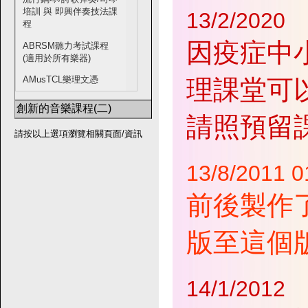
培訓 與 即興伴奏技法課
13/2/2020
程
因疫症中
ABRSM聽力考試課程
(適用於所有樂器)
AMusTCL樂理文憑
理課堂可
創新的音樂課程(二)
請照預留
請按以上選項瀏覽相關頁面/資訊
13/8/2011 0
前後製作
版至這個版本(
14/1/2012