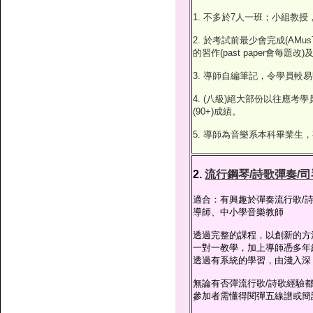
1. 不多於7人一班；小組教
2. 於考試前最少會完成(AMus
的習作(past paper會每
3. 導師自編筆記，令學員較
4. (八級)絕大部份以往應考
(90+)成績。
5. 導師為音樂系本科畢業生
2.
流行鋼琴/詩歌彈奏/司
適合：有興趣於彈奏流行歌/
導師、中小學音樂教師
透過完整的課程，以創新的方
一對一教學，加上導師憑多年
透過有系統的學習，由淺入深
無論有否彈流行歌/詩歌經驗
參加者需懂得閱彈五線譜或簡