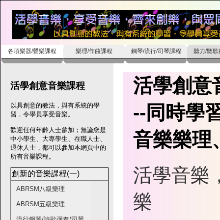
各項樂器/聲樂課程
樂理/作曲課程
鋼琴/流行/司琴課程
聽力/聽
活學創意
活學創意音樂課程
--同時
以具創意的教法，與有系統的學
習，令學員享受音樂。
歡迎任何年齡人士參加；無論您是
音樂樂理
中小學生、大專學生、在職人士、
退休人士，都可以參加本網頁中的
所有音樂課程。
活學音樂
創新的音樂課程(一)
ABRSM八級樂理
樂
ABRSM五級樂理
流行鋼琴/詩歌彈奏/司琴