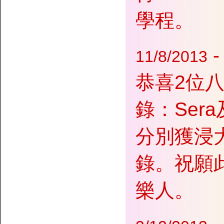
學程。
-
11/8/2013
恭喜2位
錄：Ser
分別獲浸
錄。祝願
樂人。