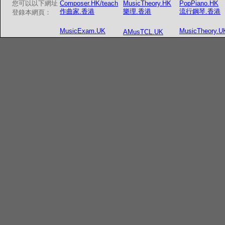
您可以以下網址
Composer.HK/teach
MusicTheory.HK
PopPiano.HK
作曲家.香港
樂理.香港
流行鋼琴.香港
登錄本網頁：
MusicExam.UK
MusicTheory.U
AMusTCL.UK