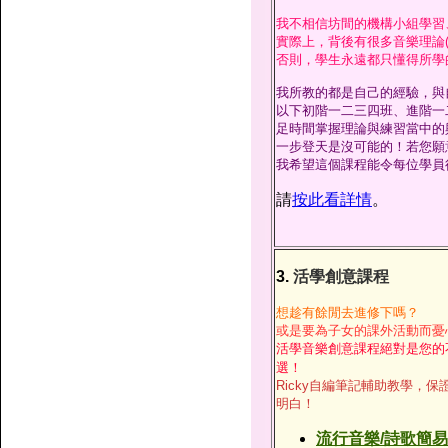
我不相信坊間的機構小組學習
實際上，背後有很多音樂理論
否則，學生永遠都只懂得所學
我所教的都是自己的經驗，與
以下初階一二三四班、進階一
足時間掌握理論與練習當中的
一步登天是沒可能的！若您願
我希望這個課程能令每位學員
請
按此看詳情
。
3.
活學創意課程
想趁有餘閒去進修下嗎？
或是要為子女的課外活動而憂
活學音樂創意課程絕對是您的
選！
Ricky自編筆記輔助教學，保
明白！
流行音樂/詩歌簡