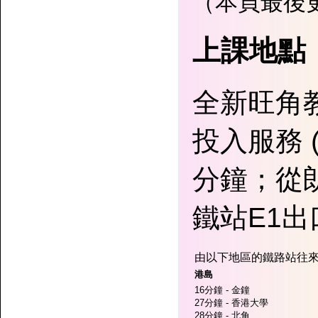
（本頁最後更
上課地點
全新旺角教
投入服務 
分鐘；從
鐵站E1出
由以下地區的鐵路站往來
港島
16分鐘 - 金鐘
27分鐘 - 香港大學
28分鐘 - 北角