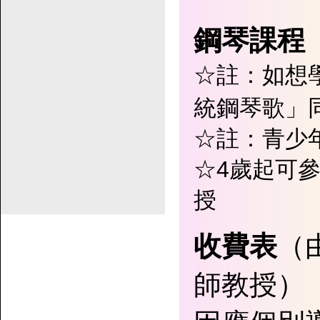
鋼琴課程
☆註：如想
統鋼琴歌」
☆註：青少
☆4歲起可
授
收費表
（
師教授）