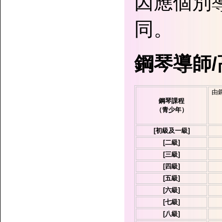
因應個別
同。
鋼琴導師
由
鋼琴課程
（青少年）
[初級及一級]
[二級]
[三級]
[四級]
[五級]
[六級]
[七級]
[八級]