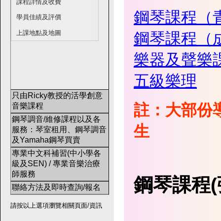
課程詳情及收費
鋼琴課程（
學員佳績及評價
上課地點及地圖
鋼琴課程（
樂器及聲樂
五級樂理
只由Ricky教授的活學創意
註：大部份
音樂課程
鋼琴調音/維修課程以及各
生
服務：琴室租用、鋼琴調音
及Yamaha鋼琴買賣
專業中文科補習(中小學各
級及SEN) / 專業音樂治療
師服務
鋼琴課程(
聯絡方法及即時查詢/報名
請按以上選項瀏覽相關頁面/資訊