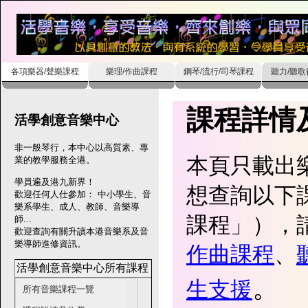
各項樂器/聲樂課程
樂理/作曲課程
鋼琴/流行/司琴課程
聽力/聽
課程詳情
活學創意音樂中心
非一般琴行，本中心以高質素、專
本頁只載出
業的教學服務全港。
學員遍及港九新界！
想查詢以下課
歡迎任何人仕參加： 中小學生、音
樂系學生、成人、教師、音樂導
課程」），
師...
歡迎查詢有關升讀本港音樂系及音
樂導師進修資訊。
作曲課程
、
活學創意音樂中心所有課程
。
生支援
所有音樂課程一覽