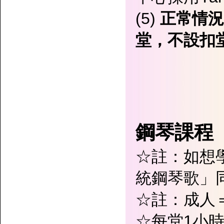
(5)
正常情況
堂，不設扣
鋼琴課程
☆註：如想
統鋼琴歌」
☆註：成人
☆每堂1小時