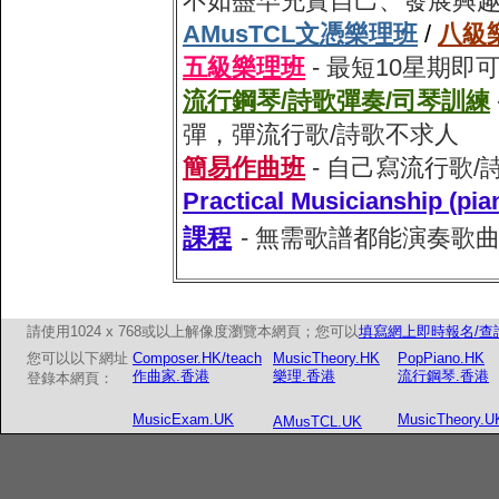
不如盡早充實自己、發展興
AMusTCL文憑樂理班
/
八級
五級樂理班
- 最短10星期
流行鋼琴/詩歌彈奏/司琴訓練
彈，彈流行歌/詩歌不求人
簡易作曲班
- 自己寫流行歌
Practical Musiciansh
課程
- 無需歌譜都能演奏歌
請使用1024 x 768或以上解像度瀏覽本網頁；您可以
填寫網上即時報名/查
您可以以下網址
Composer.HK/teach
MusicTheory.HK
PopPiano.HK
作曲家.香港
樂理.香港
流行鋼琴.香港
登錄本網頁：
MusicExam.UK
MusicTheory.U
AMusTCL.UK