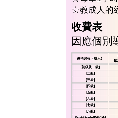
☆教成人的
收費表
因應個別
鋼琴課程（成人）
每
[初級及一級]
[二級]
[三級]
[四級]
[五級]
[六級]
[七級]
[八級]
Post-Grade8/ARSM