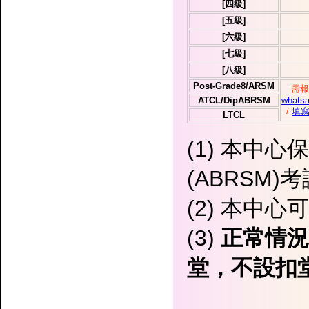
[四級]
[五級]
[六級]
[七級]
[八級]
Post-Grade8/ARSM
需報
ATCL/DipABRSM
whats
/
填
LTCL
(1) 本中
(ABRSM)考
(2) 本中
(3)
正常情況
堂，不設扣