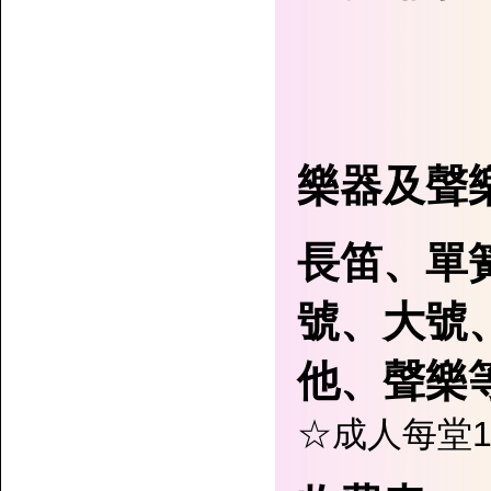
樂器及聲
長笛、單
號、大號
他、聲樂等.
☆成人每堂