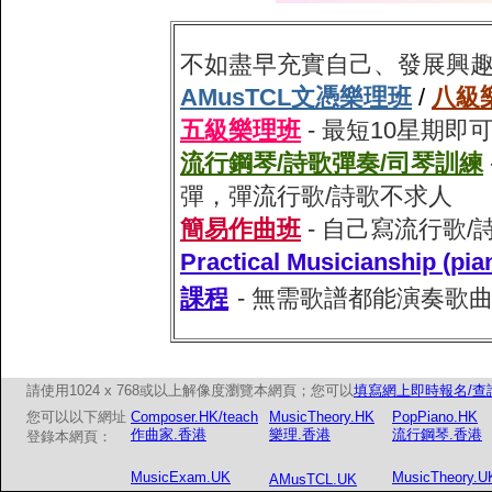
不如盡早充實自己、發展興
AMusTCL文憑樂理班
/
八級
五級樂理班
- 最短10星期
流行鋼琴/詩歌彈奏/司琴訓練
彈，彈流行歌/詩歌不求人
簡易作曲班
- 自己寫流行歌
Practical Musiciansh
課程
- 無需歌譜都能演奏歌
請使用1024 x 768或以上解像度瀏覽本網頁；您可以
填寫網上即時報名/查
您可以以下網址
Composer.HK/teach
MusicTheory.HK
PopPiano.HK
作曲家.香港
樂理.香港
流行鋼琴.香港
登錄本網頁：
MusicExam.UK
MusicTheory.U
AMusTCL.UK