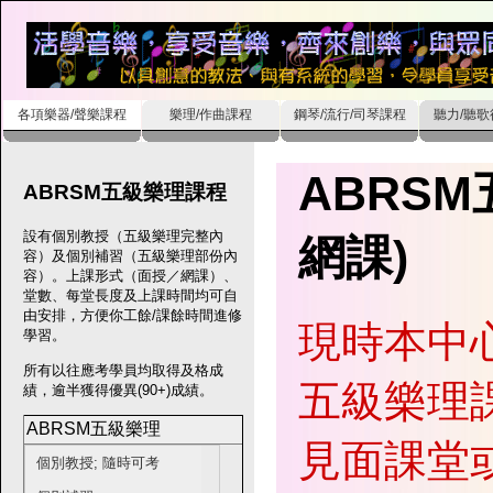
各項樂器/聲樂課程
樂理/作曲課程
鋼琴/流行/司琴課程
聽力/聽
ABRS
ABRSM五級樂理課程
設有個別教授（五級樂理完整內
網課)
容）及個別補習（五級樂理部份內
容）。上課形式（面授／網課）、
堂數、每堂長度及上課時間均可自
由安排，方便你工餘/課餘時間進修
現時本中
學習。
所有以往應考學員均取得及格成
五級樂理課
績，逾半獲得優異(90+)成績。
ABRSM五級樂理
見面課堂或網
個別教授; 隨時可考