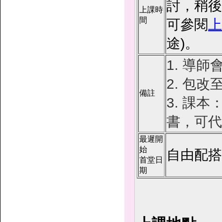
討，稍後
上課時
間
可參閱
上
途)。
1. 導
2. 包
備註
3. 課本
書，可代
最遲開
始
自由配搭
首堂日
期