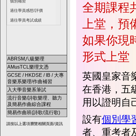
個別補習
全期課程共
過往學員感想/評價
上堂，預
過往學員考試成績
如果你現
形式上堂
ABRSM八級樂理
AMusTCL樂理文憑
英國皇家音樂
GCSE / HKDSE / IB / 大專
音樂系樂理/作曲補習
在香港，五
入大學音樂系筆試
流行音樂/詩歌樂理、聽力
用以證明自
及簡易作曲綜合課程
簡易作曲班(詩歌/流行歌)
設有
個別學
請按以上選項瀏覽相關頁面/資訊
者、重考者