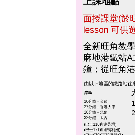
上課地點
面授課堂(於旺
lesson 可
全新旺角教學
麻地港鐵站A
鐘；從旺角港
由以下地區的鐵路站往來
港島
16分鐘 - 金鐘
27分鐘 - 香港大學
28分鐘 - 北角
32分鐘 - 太古
(巴士118直達柴灣)
(巴士171直達鴨利洲)