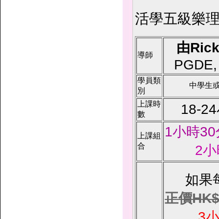
活學五級樂理
由Rick
導師
PGDE,
學員類
中學生
別
上課時
18-2
數
1小時3
上課組
合
2小
如果
正價HK$6
3