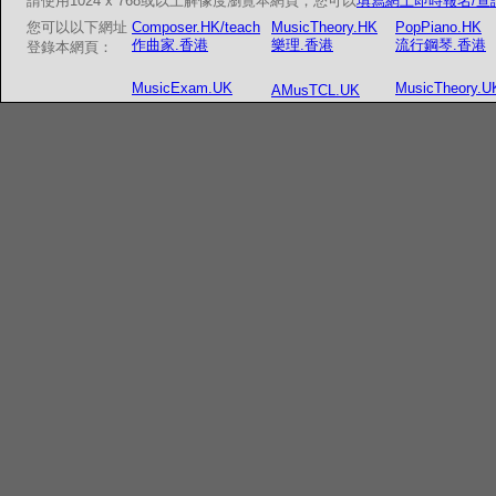
請使用1024 x 768或以上解像度瀏覽本網頁；您可以
填寫網上即時報名/查
您可以以下網址
Composer.HK/teach
MusicTheory.HK
PopPiano.HK
作曲家.香港
樂理.香港
流行鋼琴.香港
登錄本網頁：
MusicExam.UK
MusicTheory.U
AMusTCL.UK