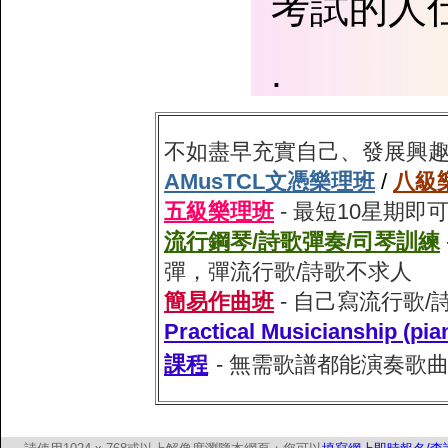
考試的人
.
不如盡早充實自己、發展興
AMusTCL文憑樂理班
/
八級
五級樂理班
- 最短10星期
流行鋼琴/詩歌彈奏/司琴訓練
彈，彈流行歌/詩歌不求人
簡易作曲班
- 自己寫流行歌
Practical Musiciansh
課程
- 無需歌譜都能演奏歌