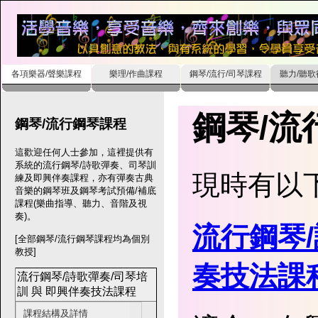
各項樂器/聲樂課程
樂理/作曲課程
鋼琴/流行/司琴課程
聽力/聽
鋼琴/流
鋼琴/流行鋼琴課程
這歡迎任何人士參加，這裡提供有
系統的流行鋼琴/詩歌彈奏、司琴訓
現時有以
練及即興伴奏課程，亦有彈奏古典
音樂的鋼琴班及鋼琴考試預備/補底
課程(樂曲指導、聽力、音階及視
奏)。
流行鋼琴/
[全部鋼琴/流行鋼琴課程均為個別
教授]
奏技法課
流行鋼琴/詩歌彈奏/司琴培
訓 與 即興伴奏技法課程
課程結構及詳情