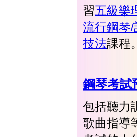
習
五級樂
流行鋼琴/
技法
課程
鋼琴考試
包括聽力
歌曲指導