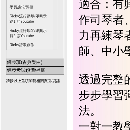
適合：有
學員感想/評價
作司琴者
Ricky流行鋼琴/即興示
範1 @Youtube
Ricky流行鋼琴/即興示
力再練琴
範2 @Youtube
Ricky詩歌創作
師、中小
鋼琴班(古典樂曲)
鋼琴考試預備/補底
透過完整
請按以上選項瀏覽相關頁面/資訊
步步學習
法。
一對一教